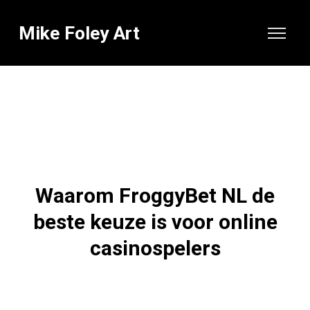
Mike Foley Art
Waarom FroggyBet NL de
beste keuze is voor online
casinospelers