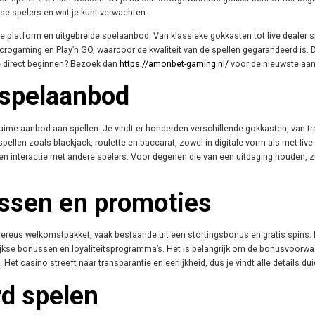
se spelers en wat je kunt verwachten.
platform en uitgebreide spelaanbod. Van klassieke gokkasten tot live dealer spel
rogaming en Play’n GO, waardoor de kwaliteit van de spellen gegarandeerd is. 
e direct beginnen? Bezoek dan
https://amonbet-gaming.nl/
voor de nieuwste aan
spelaanbod
ime aanbod aan spellen. Je vindt er honderden verschillende gokkasten, van tr
ellen zoals blackjack, roulette en baccarat, zowel in digitale vorm als met live
en interactie met andere spelers. Voor degenen die van een uitdaging houden, z
ussen en promoties
eus welkomstpakket, vaak bestaande uit een stortingsbonus en gratis spins. M
kse bonussen en loyaliteitsprogramma’s. Het is belangrijk om de bonusvoorwaa
et casino streeft naar transparantie en eerlijkheid, dus je vindt alle details dui
rd spelen