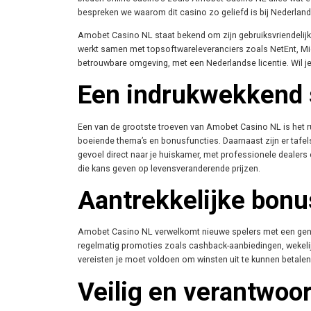
bespreken we waarom dit casino zo geliefd is bij Nederland
Amobet Casino NL staat bekend om zijn gebruiksvriendelijke 
werkt samen met topsoftwareleveranciers zoals NetEnt, Mic
betrouwbare omgeving, met een Nederlandse licentie. Wil j
Een indrukwekkend 
Een van de grootste troeven van Amobet Casino NL is het ru
boeiende thema’s en bonusfuncties. Daarnaast zijn er tafelsp
gevoel direct naar je huiskamer, met professionele dealers 
die kans geven op levensveranderende prijzen.
Aantrekkelijke bon
Amobet Casino NL verwelkomt nieuwe spelers met een gener
regelmatig promoties zoals cashback-aanbiedingen, wekelij
vereisten je moet voldoen om winsten uit te kunnen betalen. H
Veilig en verantwoo