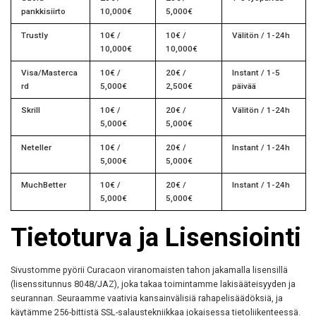
pankkisiirto
10,000€
5,000€
Trustly
10€ /
10€ /
Välitön / 1-24h
10,000€
10,000€
Visa/Masterca
10€ /
20€ /
Instant / 1-5
rd
5,000€
2,500€
päivää
Skrill
10€ /
20€ /
Välitön / 1-24h
5,000€
5,000€
Neteller
10€ /
20€ /
Instant / 1-24h
5,000€
5,000€
MuchBetter
10€ /
20€ /
Instant / 1-24h
5,000€
5,000€
Tietoturva ja Lisensiointi
Sivustomme pyörii Curacaon viranomaisten tahon jakamalla lisensillä
(lisenssitunnus 8048/JAZ), joka takaa toimintamme lakisääteisyyden ja
seurannan. Seuraamme vaativia kansainvälisiä rahapelisäädöksiä, ja
käytämme 256-bittistä SSL-salaustekniikkaa jokaisessa tietoliikenteessä.