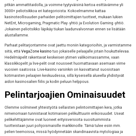
pitkän ammattitaidolla, ja voimme tyytyväisinä kertoa esittävämme yli
3000+ peliotsikkoa eri kategorioista. Kokoelmamme kattaa
kasinoteollisuuden parhaiden pelitoimittajien tuotteet, mukaan lukien
NetEnt, Microgaming, Pragmatic Play -yhtiö ja Evolution Gaming -yhtiö.
Jokainen peliotsikko läpikäy tiukan laadunvalvonnan ennen se lisätään
alustallamme.
Parhaat pelitarjontamme ovat jaettu moniin kategorioihin, ja varmistamme
siitä, että
VegaZone kasino
tuo jokaiselle pelaajalle jotain houkuttelevaa.
Hedelmäpelit rakentavat keskeisen ytimen valikoimassamme, vaan
klassikkopelit ja live-pelit ovat nousseet huomattavaan asemaan viime
vuosien saatossa. Live-kasino varsinkin on kasvattanut suosiotaan
kotimaisten pelaajien keskuudessa, sillä kyseisellä alueella yhdistyvät
aidon kasinosalien fiilis ja kodin peluun helppous.
Pelintarjoajien Ominaisuudet
Olemme solmineet yhteistyötä sellaisten pelintoimittajien kera, jotka
nimenomaan tunnistavat kotimaisen pelikulttuurin erikoisuudet. Useat
pelikehittäjämme ovat luoneet erityisversioita suosituimmista
tuotteistaan juuri pohjoismaisille markkinoille. Tämä tulee esiin mm.
pelien teemoissa, missä hyödynnetään skandinaavista mytologiaa ja