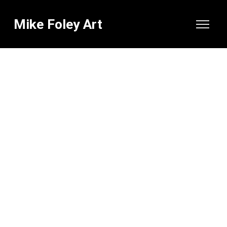
Mike Foley Art