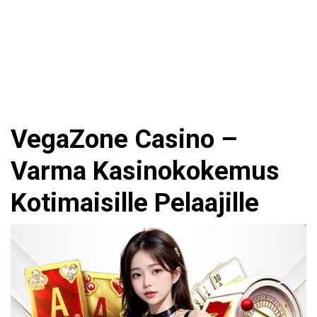
VegaZone Casino –
Varma Kasinokokemus
Kotimaisille Pelaajille