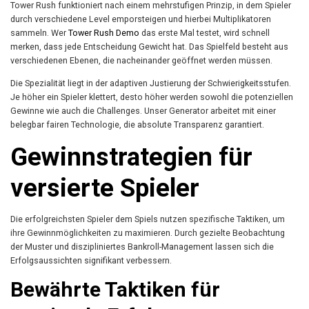
Tower Rush funktioniert nach einem mehrstufigen Prinzip, in dem Spieler
durch verschiedene Level emporsteigen und hierbei Multiplikatoren
sammeln. Wer
Tower Rush Demo
das erste Mal testet, wird schnell
merken, dass jede Entscheidung Gewicht hat. Das Spielfeld besteht aus
verschiedenen Ebenen, die nacheinander geöffnet werden müssen.
Die Spezialität liegt in der adaptiven Justierung der Schwierigkeitsstufen.
Je höher ein Spieler klettert, desto höher werden sowohl die potenziellen
Gewinne wie auch die Challenges. Unser Generator arbeitet mit einer
belegbar fairen Technologie, die absolute Transparenz garantiert.
Gewinnstrategien für
versierte Spieler
Die erfolgreichsten Spieler dem Spiels nutzen spezifische Taktiken, um
ihre Gewinnmöglichkeiten zu maximieren. Durch gezielte Beobachtung
der Muster und diszipliniertes Bankroll-Management lassen sich die
Erfolgsaussichten signifikant verbessern.
Bewährte Taktiken für