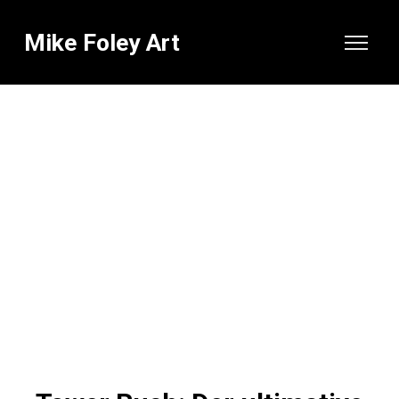
Mike Foley Art