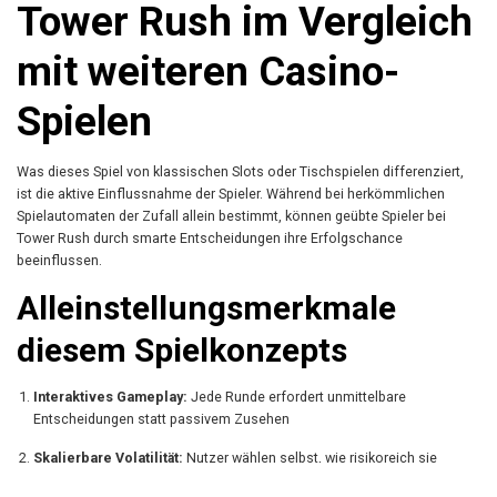
Tower Rush im Vergleich
mit weiteren Casino-
Spielen
Was dieses Spiel von klassischen Slots oder Tischspielen differenziert,
ist die aktive Einflussnahme der Spieler. Während bei herkömmlichen
Spielautomaten der Zufall allein bestimmt, können geübte Spieler bei
Tower Rush durch smarte Entscheidungen ihre Erfolgschance
beeinflussen.
Alleinstellungsmerkmale
diesem Spielkonzepts
Interaktives Gameplay:
Jede Runde erfordert unmittelbare
Entscheidungen statt passivem Zusehen
Skalierbare Volatilität:
Nutzer wählen selbst, wie risikoreich sie
handeln möchten