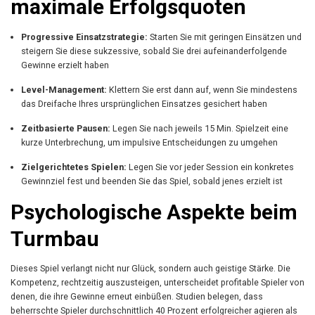
maximale Erfolgsquoten
Progressive Einsatzstrategie:
Starten Sie mit geringen Einsätzen und
steigern Sie diese sukzessive, sobald Sie drei aufeinanderfolgende
Gewinne erzielt haben
Level-Management:
Klettern Sie erst dann auf, wenn Sie mindestens
das Dreifache Ihres ursprünglichen Einsatzes gesichert haben
Zeitbasierte Pausen:
Legen Sie nach jeweils 15 Min. Spielzeit eine
kurze Unterbrechung, um impulsive Entscheidungen zu umgehen
Zielgerichtetes Spielen:
Legen Sie vor jeder Session ein konkretes
Gewinnziel fest und beenden Sie das Spiel, sobald jenes erzielt ist
Psychologische Aspekte beim
Turmbau
Dieses Spiel verlangt nicht nur Glück, sondern auch geistige Stärke. Die
Kompetenz, rechtzeitig auszusteigen, unterscheidet profitable Spieler von
denen, die ihre Gewinne erneut einbüßen. Studien belegen, dass
beherrschte Spieler durchschnittlich 40 Prozent erfolgreicher agieren als