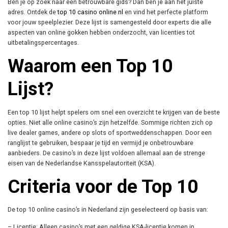
Ben je op zoek naar een betrouwbare gids? Dan ben je aan het juiste
adres. Ontdek de
top 10 casino online nl
en vind het perfecte platform
voor jouw speelplezier. Deze lijst is samengesteld door experts die alle
aspecten van online gokken hebben onderzocht, van licenties tot
uitbetalingspercentages.
Waarom een Top 10
Lijst?
Een top 10 lijst helpt spelers om snel een overzicht te krijgen van de beste
opties. Niet alle online casino’s zijn hetzelfde. Sommige richten zich op
live dealer games, andere op slots of sportweddenschappen. Door een
ranglijst te gebruiken, bespaar je tijd en vermijd je onbetrouwbare
aanbieders. De casino’s in deze lijst voldoen allemaal aan de strenge
eisen van de Nederlandse Kansspelautoriteit (KSA).
Criteria voor de Top 10
De top 10 online casino’s in Nederland zijn geselecteerd op basis van:
– Licentie: Alleen casino’s met een geldige KSA-licentie komen in