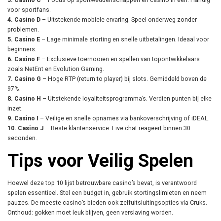
voor sportfans.
4. Casino D
– Uitstekende mobiele ervaring. Speel onderweg zonder
problemen.
5. Casino E
– Lage minimale storting en snelle uitbetalingen. Ideaal voor
beginners.
6. Casino F
– Exclusieve toernooien en spellen van topontwikkelaars
zoals NetEnt en Evolution Gaming.
7. Casino G
– Hoge RTP (return to player) bij slots. Gemiddeld boven de
97%.
8. Casino H
– Uitstekende loyaliteitsprogramma’s. Verdien punten bij elke
inzet.
9. Casino I
– Veilige en snelle opnames via bankoverschrijving of iDEAL.
10. Casino J
– Beste klantenservice. Live chat reageert binnen 30
seconden.
Tips voor Veilig Spelen
Hoewel deze top 10 lijst betrouwbare casino’s bevat, is verantwoord
spelen essentieel. Stel een budget in, gebruik stortingslimieten en neem
pauzes. De meeste casino’s bieden ook zelfuitsluitingsopties via Cruks.
Onthoud: gokken moet leuk blijven, geen verslaving worden.