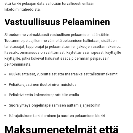
että kaikki pelaajan data säilötään turvallisesti erillään
liiketoimintatiedoista.
Vastuullisuus Pelaaminen
Sitoudumme voimakkaasti vastuullisen pelaamisen sääntöihin.
Tuotamme pelaajillemme välineitä pelaamisen hallintaan, sisältäen
talletusrajat, tappiorajat ja pelaamattomien jaksojen asettamiskeinot.
Itsesulkuominaisuus on välittömästi käytettävissä nopeasti käyttäjille
käyttäjille, jotka kokevat haluavat saada pidemmän pelipaussin
pelitoiminnasta.
Kuukausittaiset, vuosittaiset että määräaikaiset talletusmaksimit
Peliaika-ajastimen itsetoimiva muistutus
Peliaktiviteetin kokonaisraportti tilin avulla
Suora yhteys ongelmapelaamisen auttamisjärjestöihin
Ikärajoituksen tarkistaminen ja nuorten pelaamisen blokki
Maksumenetelmät että