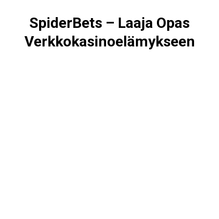
SpiderBets – Laaja Opas
Verkkokasinoelämykseen