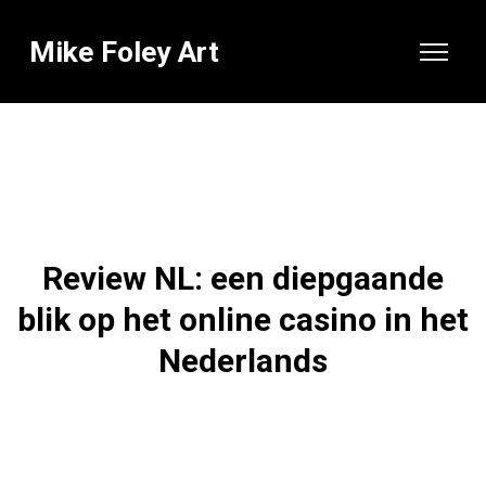
Mike Foley Art
Review NL: een diepgaande
blik op het online casino in het
Nederlands