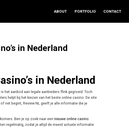
ABOUT
PORTFOLIO
CONTACT
no’s in Nederland
asino’s in Nederland
is het aanbod aan legale aanbieders flink gegroeid. Toch
ers helpt bij het kiezen van het beste online casino. De site
f net begint, Review NL geeft je alle informatie die je
wkomers. Ben je op zoek naar een
nieuwe online casino
en regelmatig, zodat je altijd de meest actuele informatie