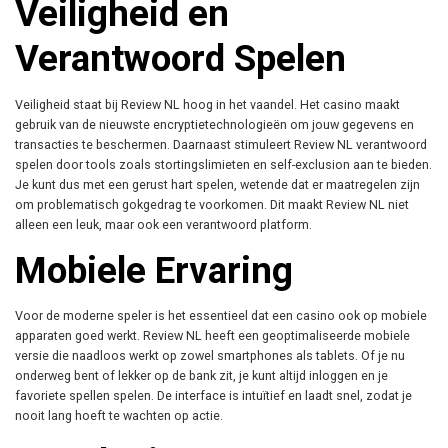
Veiligheid en
Verantwoord Spelen
Veiligheid staat bij Review NL hoog in het vaandel. Het casino maakt
gebruik van de nieuwste encryptietechnologieën om jouw gegevens en
transacties te beschermen. Daarnaast stimuleert Review NL verantwoord
spelen door tools zoals stortingslimieten en self-exclusion aan te bieden.
Je kunt dus met een gerust hart spelen, wetende dat er maatregelen zijn
om problematisch gokgedrag te voorkomen. Dit maakt Review NL niet
alleen een leuk, maar ook een verantwoord platform.
Mobiele Ervaring
Voor de moderne speler is het essentieel dat een casino ook op mobiele
apparaten goed werkt. Review NL heeft een geoptimaliseerde mobiele
versie die naadloos werkt op zowel smartphones als tablets. Of je nu
onderweg bent of lekker op de bank zit, je kunt altijd inloggen en je
favoriete spellen spelen. De interface is intuïtief en laadt snel, zodat je
nooit lang hoeft te wachten op actie.