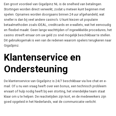
Een groot voordeel van GigaSpinz NL is de snelheid van betalingen.
Stortingen worden direct verwerkt, zodat u meteen kunt beginnen met
spelen. Opnames worden doorgaans binnen 24 uur afgehandeld, wat
sneller is dan bij veel andere casino’s. U kunt kiezen uit populaire
betaalmethoden zoals iDEAL, creditcards en e-wallets, wat het eenvoudig
en flexibel maakt. Geen lange wachttijden of ingewikkelde procedures; het
casino streeft ernaar om uw geld zo snel mogelijk beschikbaar te stellen.
Dit gebruiksgemak is een van de redenen waarom spelers terugkeren naar
GigaSpinz.
Klantenservice en
Ondersteuning
De klantenservice van GigaSpinz is 24/7 beschikbaar via live chat en e-
mail. Of u nu een vraag heeft over een bonus, een technisch probleem
ervaart of hulp nodig heeft bij een storting, het vriendelijke team staat
klaar om u te helpen. De reactietijden zijn kort, en de medewerkers zijn
goed opgeleid in het Nederlands, wat de communicatie verlicht.
Daarnaast is er een uitgebreide FAQ-sectie die antwoord geeft op
veelgestelde vragen, zodat u snel een oplossing kunt vinden zonder te