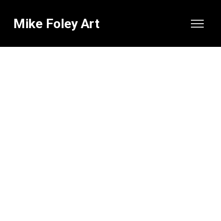
Mike Foley Art