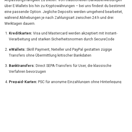
über E-Wallets bis hin zu Kryptowährungen – bei uns findest du bestimmt
eine passende Option. Jegliche Deposits werden umgehend bearbeitet,
während Abhebungen je nach Zahlungsart zwischen 24 h und drei
Werktagen dauern.
Kreditkarten:
Visa und Mastercard werden akzeptiert mit Instant-
Verarbeitung und starken Sicherheitsnormen durch SecureCode
eWallets:
Skrill Payment, Neteller und PayPal gestatten zügige
Transfers ohne Übermittlung kritischer Bankdaten
Banktransfers:
Direct SEPA-Transfers für User, die klassische
Verfahren bevorzugen
Prepaid-Karten:
PSC für anonyme Einzahlungen ohne Hinterlegung
von Zahlungsinformationen
Kryptowährungen:
BTC, Ethereum und LTC für außerordentlich rasche
und provisionsfreie Transaktionen
Support und Service
Unser professionelles Kundenservice-Team steht Ihnen 24/7 zur