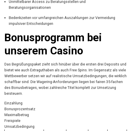
Unmittelbarer Access zu Beratungsstellen und
Beratungsorganisationen
Bedenkzeiten vor umfangreichen Auszahlungen zur Vermeidung
impulsiver Entscheidungen
Bonusprogramm bei
unserem Casino
Das Begrüßungspaket zieht sich hinüber über die ersten drei Deposits und
bietet wie auch Extraguthaben als auch Free Spins. Im Gegensatz als viele
Wettbewerber setzen wir auf realistische Umsatzbedingungen, die wirklich
schaffbar sind. Die Wagering-Anforderungen liegen bei fairen 35-fachen
des Bonusbetrages, wobei zahlreiche Titel komplett zur Umsetzung
beisteuern.
Einzahlung
Bonusprozentsatz
Maximalbetrag
Freispiele
Umsatzbedingung