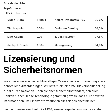
Anzahl der Titel
Top-Anbieter
RTP-Durchschnitt
Video-Slots
1.800+
NetEnt, Pragmatic Play
96,2%
Tischspiele
350+
Evolution Gaming
98,5%
Live-Casino
200+
Ezugi, Playtech
97,3%
Jackpot-Spiele
150+
Microgaming
94,8%
Lizensierung und
Sicherheitsnormen
Wir arbeitet unter einer rechtskräftigen Casinolizenz und genügt rigorose
behördliche Anforderungen. Wir setzen ein eine 256-Bit-Verschlüsselung
für alle Transaktionen – den gleichen Sicherheitsstandard, den auch
Banken nutzen. Diese Technologie garantiert gewiss, dass eure privaten
Informationen und Finanzinformationen allezeit gesichert bleiben.
Ein nachgewiesener Fakt: Die MGA, eine einzige der anspruchsvollsten