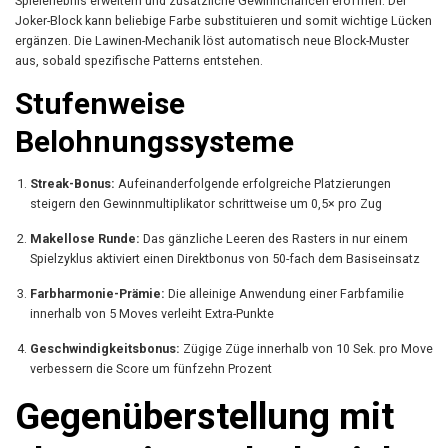
Spielerlebnis erweitern und zusätzliche Gewinnchancen eröffnen. Der
Joker-Block kann beliebige Farbe substituieren und somit wichtige Lücken
ergänzen. Die Lawinen-Mechanik löst automatisch neue Block-Muster
aus, sobald spezifische Patterns entstehen.
Stufenweise
Belohnungssysteme
Streak-Bonus:
Aufeinanderfolgende erfolgreiche Platzierungen
steigern den Gewinnmultiplikator schrittweise um 0,5× pro Zug
Makellose Runde:
Das gänzliche Leeren des Rasters in nur einem
Spielzyklus aktiviert einen Direktbonus von 50-fach dem Basiseinsatz
Farbharmonie-Prämie:
Die alleinige Anwendung einer Farbfamilie
innerhalb von 5 Moves verleiht Extra-Punkte
Geschwindigkeitsbonus:
Zügige Züge innerhalb von 10 Sek. pro Move
verbessern die Score um fünfzehn Prozent
Gegenüberstellung mit