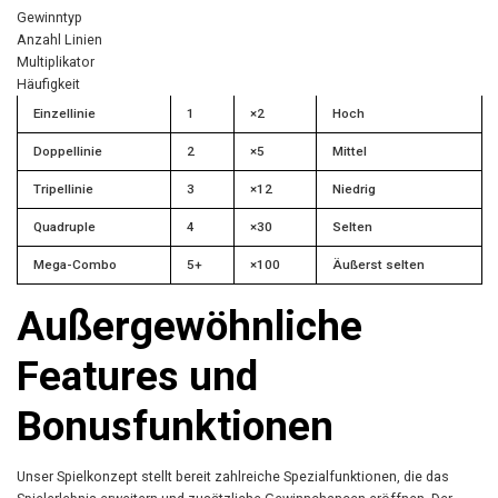
Gewinntyp
Anzahl Linien
Multiplikator
Häufigkeit
Einzellinie
1
×2
Hoch
Doppellinie
2
×5
Mittel
Tripellinie
3
×12
Niedrig
Quadruple
4
×30
Selten
Mega-Combo
5+
×100
Äußerst selten
Außergewöhnliche
Features und
Bonusfunktionen
Unser Spielkonzept stellt bereit zahlreiche Spezialfunktionen, die das