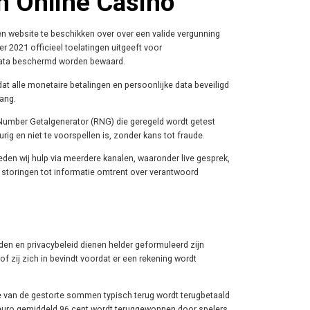
n Online Casino
en website te beschikken over over een valide vergunning
er 2021 officieel toelatingen uitgeeft voor
 data beschermd worden bewaard.
dat alle monetaire betalingen en persoonlijke data beveiligd
ang.
 Number Getalgenerator (RNG) die geregeld wordt getest
ig en niet te voorspellen is, zonder kans tot fraude.
eden wij hulp via meerdere kanalen, waaronder live gesprek,
 storingen tot informatie omtrent over verantwoord
en en privacybeleid dienen helder geformuleerd zijn
 zij zich in bevindt voordat er een rekening wordt
e van de gestorte sommen typisch terug wordt terugbetaald
e euro gemiddeld 96 cent wordt teruggewonnen door spelers.