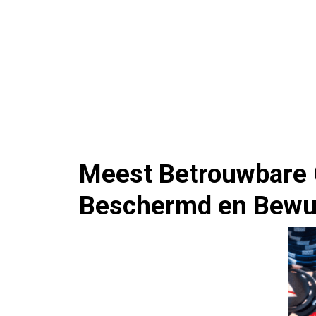
Meest Betrouwbare C
Beschermd en Bewu