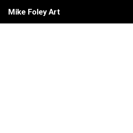
Mike Foley Art