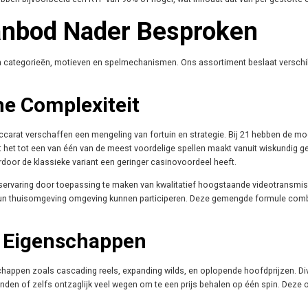
aanbod Nader Besproken
t in categorieën, motieven en spelmechanismen. Ons assortiment beslaat verschi
he Complexiteit
ccarat verschaffen een mengeling van fortuin en strategie. Bij 21 hebben de mo
het tot een van één van de meest voordelige spellen maakt vanuit wiskundig ge
door de klassieke variant een geringer casinovoordeel heeft.
iservaring door toepassing te maken van kwalitatief hoogstaande videotransmi
t hun thuisomgeving omgeving kunnen participeren. Deze gemengde formule comb
 Eigenschappen
appen zoals cascading reels, expanding wilds, en oplopende hoofdprijzen. D
enden of zelfs ontzaglijk veel wegen om te een prijs behalen op één spin. Dez