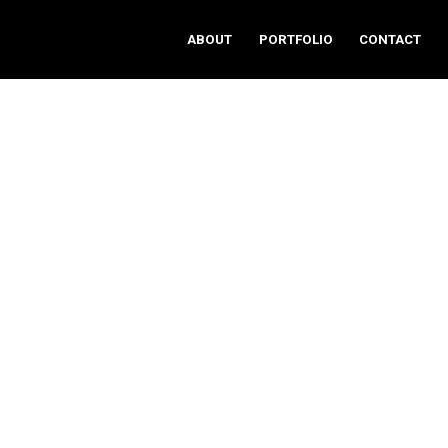
ABOUT
PORTFOLIO
CONTACT