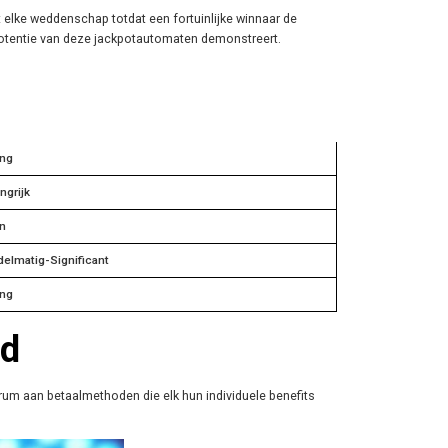
elke weddenschap totdat een fortuinlijke winnaar de
 potentie van deze jackpotautomaten demonstreert.
ing
ngrijk
n
elmatig-Significant
ing
jd
rum aan betaalmethoden die elk hun individuele benefits