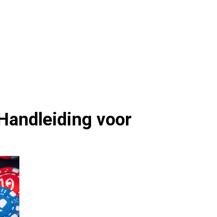
Handleiding voor