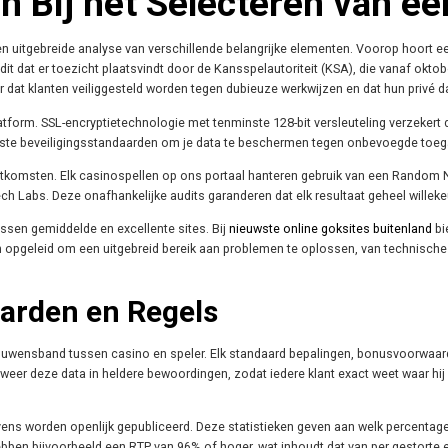
n Bij het Selecteren van ee
n uitgebreide analyse van verschillende belangrijke elementen. Voorop hoort e
it dat er toezicht plaatsvindt door de Kansspelautoriteit (KSA), die vanaf oktob
 dat klanten veiliggesteld worden tegen dubieuze werkwijzen en dat hun privé
latform. SSL-encryptietechnologie met tenminste 128-bit versleuteling verzekert 
gste beveiligingsstandaarden om je data te beschermen tegen onbevoegde toeg
n uitkomsten. Elk casinospellen op ons portaal hanteren gebruik van een Random
 Labs. Deze onafhankelijke audits garanderen dat elk resultaat geheel willekeur
sen gemiddelde en excellente sites. Bij
nieuwste online goksites buitenland
bi
n opgeleid om een uitgebreid bereik aan problemen te oplossen, van technische
arden en Regels
ouwensband tussen casino en speler. Elk standaard bepalingen, bonusvoorwaard
er deze data in heldere bewoordingen, zodat iedere klant exact weet waar hij of
vens worden openlijk gepubliceerd. Deze statistieken geven aan welk percentag
hebben bijvoorbeeld een RTP van 96% of hoger, wat inhoudt dat van per gestort