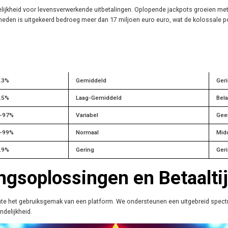
jkheid voor levensverwerkende uitbetalingen. Oplopende jackpots groeien met 
p heden is uitgekeerd bedroeg meer dan 17 miljoen euro euro, wat de kolossale
.3%
Gemiddeld
Ger
.5%
Laag-Gemiddeld
Bela
-97%
Variabel
Gee
-99%
Normaal
Midd
.9%
Gering
Ger
gsoplossingen en Betaalti
mate het gebruiksgemak van een platform. We ondersteunen een uitgebreid spect
ndelijkheid.