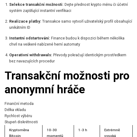
Selekce transakční možnosti:
Dejte přednost krypto měnu či účetní
systém zajišťující instantní verifikaci
Realizace platby:
Transakce samo vytvoří uživatelský profil obsahující
unikátním ID
Instantní odstartování:
Finance budou k dispozici během několika
chvil na veškeré nabízené herní automaty
Operativní withdrawals:
Převody pokračují identickým prostředkem
bez navazujících procedur
Transakční možnosti pro
anonymní hráče
Finanční metoda
Délka vkladu
Rychlost výběru
Stupeň diskrétnosti
Kryptoměna
10-30
1-3 h
Extrémně
Bitcoin
momentů
vysoká