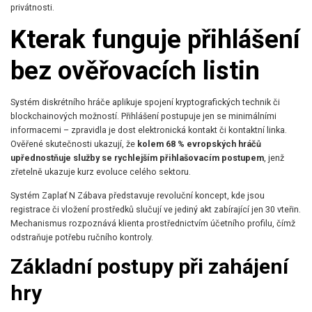
privátnosti.
Kterak funguje přihlášení
bez ověřovacích listin
Systém diskrétního hráče aplikuje spojení kryptografických technik či
blockchainových možností. Přihlášení postupuje jen se minimálními
informacemi – zpravidla je dost elektronická kontakt či kontaktní linka.
Ověřené skutečnosti ukazují, že
kolem 68 % evropských hráčů
upřednostňuje služby se rychlejším přihlašovacím postupem
, jenž
zřetelně ukazuje kurz evoluce celého sektoru.
Systém Zaplať N Zábava představuje revoluční koncept, kde jsou
registrace či vložení prostředků slučují ve jediný akt zabírající jen 30 vteřin.
Mechanismus rozpoznává klienta prostřednictvím účetního profilu, čímž
odstraňuje potřebu ručního kontroly.
Základní postupy při zahájení
hry