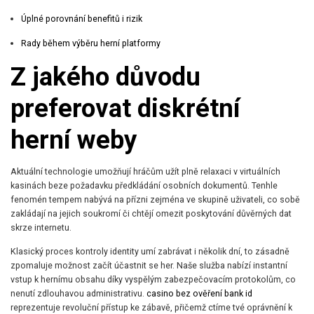
Úplné porovnání benefitů i rizik
Rady během výběru herní platformy
Z jakého důvodu
preferovat diskrétní
herní weby
Aktuální technologie umožňují hráčům užít plně relaxaci v virtuálních
kasinách beze požadavku předkládání osobních dokumentů. Tenhle
fenomén tempem nabývá na přízni zejména ve skupině uživateli, co sobě
zakládají na jejich soukromí či chtějí omezit poskytování důvěrných dat
skrze internetu.
Klasický proces kontroly identity umí zabrávat i několik dní, to zásadně
zpomaluje možnost začít účastnit se her. Naše služba nabízí instantní
vstup k hernímu obsahu díky vyspělým zabezpečovacím protokolům, co
nenutí zdlouhavou administrativu.
casino bez ověření bank id
reprezentuje revoluční přístup ke zábavě, přičemž ctíme tvé oprávnění k