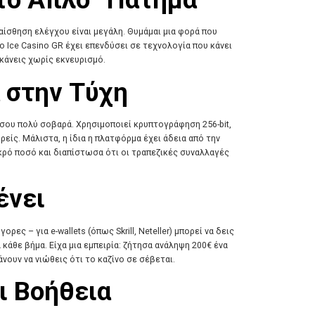
η αίσθηση ελέγχου είναι μεγάλη. Θυμάμαι μια φορά που
ο Ice Casino GR έχει επενδύσει σε τεχνολογία που κάνει
 κάνεις χωρίς εκνευρισμό.
 στην Τύχη
να σου πολύ σοβαρά. Χρησιμοποιεί κρυπτογράφηση 256-bit,
ρείς. Μάλιστα, η ίδια η πλατφόρμα έχει άδεια από την
κρό ποσό και διαπίστωσα ότι οι τραπεζικές συναλλαγές
ένει
ρες – για e-wallets (όπως Skrill, Neteller) μπορεί να δεις
 κάθε βήμα. Είχα μια εμπειρία: ζήτησα ανάληψη 200€ ένα
νουν να νιώθεις ότι το καζίνο σε σέβεται.
ι Βοήθεια