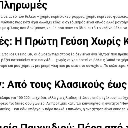
 Πληρωμές
οντά σε αυτό που θέλεις – χωρίς περίπλοκες φόρμες, χωρίς περιττές φράσεις,
 νιώθεις πως κάτι έχει αλλάξει εδώ: ο σχεδιασμός είναι απλός αλλά μοντέρν
 με φίλους που δοκίμασαν, και θα σου πουν το ίδιο: αυτό το καζίνο θέλει να 
ς: Η Πρώτη Γεύση Χωρίς 
. Στο Ice Casino GR, οι δωρεάν περιστροφές δεν είναι ένα “έξτρα” που πρέπε
βάζει κατευθείαν στο παιχνίδι – χωρίς να χρειαστεί να βάλεις βαθιά το χέρ
ορα και μου χάρισαν μια μικρή νίκη που με έκανε να συνεχίσω. Το καλύτερο;
ν: Από τους Κλασικούς έως
μιλάμε για 100-200 παιχνίδια, αλλά για χιλιάδες τίτλους από μεγάλους παρόχ
 βρεις τις δικές σου γωνιές. Αν προτιμάς κάτι πιο καινούργιο, η ενότητα 
ινίες – και εδώ υπάρχουν πάρα πολλά. Επιπλέον, η αναζήτηση είναι εύκολη: φ
ρία Παιχνιδιού: Πέρα από