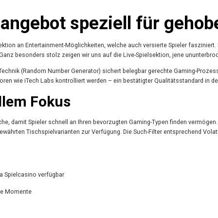
angebot speziell für gehob
ektion an Entertainment-Möglichkeiten, welche auch versierte Spieler faszinier
Ganz besonders stolz zeigen wir uns auf die Live-Spielsektion, jene ununterbroch
r-Technik (Random Number Generator) sichert belegbar gerechte Gaming-Prozesse
ren wie iTech Labs kontrolliert werden – ein bestätigter Qualitätsstandard in 
llem Fokus
iche, damit Spieler schnell an Ihren bevorzugten Gaming-Typen finden vermögen.
bewährten Tischspielvarianten zur Verfügung. Die Such-Filter entsprechend Volat
a Spielcasino verfügbar
che Momente