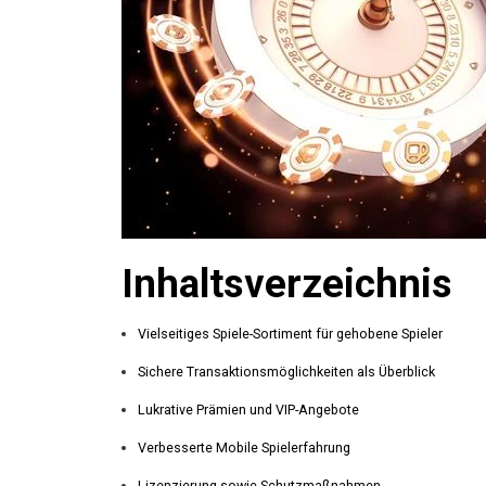
Inhaltsverzeichnis
Vielseitiges Spiele-Sortiment für gehobene Spieler
Sichere Transaktionsmöglichkeiten als Überblick
Lukrative Prämien und VIP-Angebote
Verbesserte Mobile Spielerfahrung
Lizenzierung sowie Schutzmaßnahmen