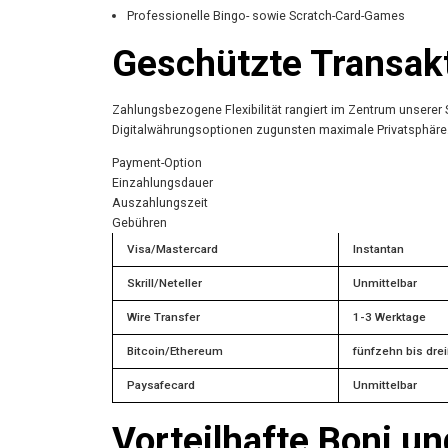
Professionelle Bingo- sowie Scratch-Card-Games
Geschützte Transak
Zahlungsbezogene Flexibilität rangiert im Zentrum unserer
Digitalwährungsoptionen zugunsten maximale Privatsphäre.
Payment-Option
Einzahlungsdauer
Auszahlungszeit
Gebühren
Visa/Mastercard
Instantan
Skrill/Neteller
Unmittelbar
Wire Transfer
1-3 Werktage
Bitcoin/Ethereum
fünfzehn bis dre
Paysafecard
Unmittelbar
Vorteilhafte Boni u