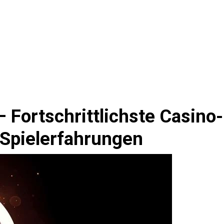
– Fortschrittlichste Casino
Spielerfahrungen