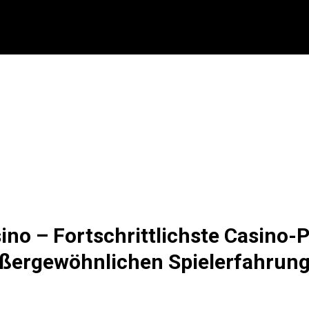
ino – Fortschrittlichste Casino-
ßergewöhnlichen Spielerfahrun