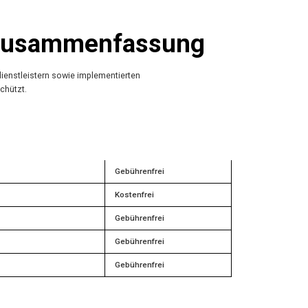
r Zusammenfassung
dienstleistern sowie implementierten
chützt.
Gebührenfrei
Kostenfrei
Gebührenfrei
Gebührenfrei
Gebührenfrei