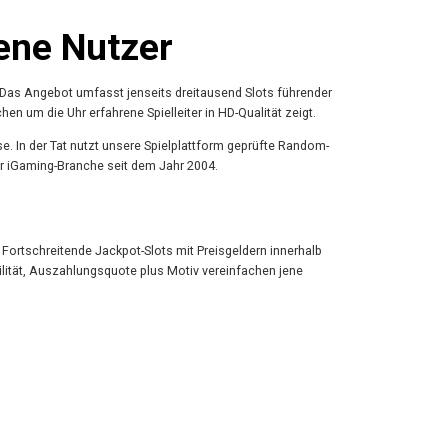
ene Nutzer
t. Das Angebot umfasst jenseits dreitausend Slots führender
en um die Uhr erfahrene Spielleiter in HD-Qualität zeigt.
. In der Tat nutzt unsere Spielplattform geprüfte Random-
der iGaming-Branche seit dem Jahr 2004.
 Fortschreitende Jackpot-Slots mit Preisgeldern innerhalb
ilität, Auszahlungsquote plus Motiv vereinfachen jene