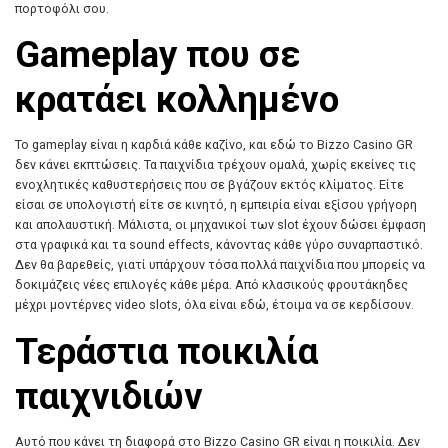
πορτοφόλι σου.
Gameplay που σε
κρατάει κολλημένο
Το gameplay είναι η καρδιά κάθε καζίνο, και εδώ το Bizzo Casino GR
δεν κάνει εκπτώσεις. Τα παιχνίδια τρέχουν ομαλά, χωρίς εκείνες τις
ενοχλητικές καθυστερήσεις που σε βγάζουν εκτός κλίματος. Είτε
είσαι σε υπολογιστή είτε σε κινητό, η εμπειρία είναι εξίσου γρήγορη
και απολαυστική. Μάλιστα, οι μηχανικοί των slot έχουν δώσει έμφαση
στα γραφικά και τα sound effects, κάνοντας κάθε γύρο συναρπαστικό.
Δεν θα βαρεθείς, γιατί υπάρχουν τόσα πολλά παιχνίδια που μπορείς να
δοκιμάζεις νέες επιλογές κάθε μέρα. Από κλασικούς φρουτάκηδες
μέχρι μοντέρνες video slots, όλα είναι εδώ, έτοιμα να σε κερδίσουν.
Τεράστια ποικιλία
παιχνιδιών
Αυτό που κάνει τη διαφορά στο Bizzo Casino GR είναι η ποικιλία. Δεν