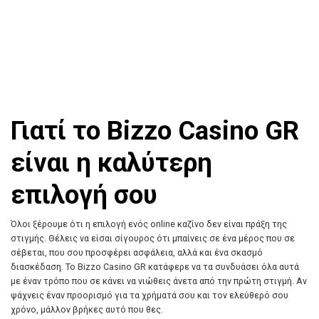
Γιατί το Bizzo Casino GR
είναι η καλύτερη
επιλογή σου
Όλοι ξέρουμε ότι η επιλογή ενός online καζίνο δεν είναι πράξη της
στιγμής. Θέλεις να είσαι σίγουρος ότι μπαίνεις σε ένα μέρος που σε
σέβεται, που σου προσφέρει ασφάλεια, αλλά και ένα σκασμό
διασκέδαση. Το Bizzo Casino GR κατάφερε να τα συνδυάσει όλα αυτά
με έναν τρόπο που σε κάνει να νιώθεις άνετα από την πρώτη στιγμή. Αν
ψάχνεις έναν προορισμό για τα χρήματά σου και τον ελεύθερό σου
χρόνο, μάλλον βρήκες αυτό που θες.