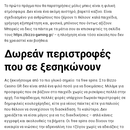
Το πρώτο πράγμα που θα παρατηρήσεις μόλις μπεις είναι η φιλική
ατμόσφαιρα. Δεν είναι ένα ακόμη αυστηρό, βαρετό καζίνο. Είναι
σχεδιασμένο για ανθρώπους που ξέρουν τι θέλουν: καλά παιχνίδια,
γρήγορη εξυπηρέτηση και, φυσικά, μπόνους που όντως αξίζουν.
Μπορείς να δεις τα πάντα με τα μάτια σου αν επισκεφτείς τη σελίδα
τους
https://bizzo-gaming.gr/
– η πλοήγηση είναι τόσο εύκολη που δεν
θα χρειαστεί καν βοήθεια.
Δωρεάν περιστροφές
που σε ξεσηκώνουν
Ας ξεκινήσουμε από το πιο γλυκό σημείο: τα free spins. Στο Bizzo
Casino GR δεν είναι απλά ένα ψιλό ποσό για να δοκιμάσεις. Μιλάμε για
προσφορές που σε βάζουν στο παιχνίδι χωρίς να ρισκάρεις πολλά στην
αρχή. Για παράδειγμα, πολλές φορές υπάρχουν δωρεάν περιστροφές σε
δημοφιλείς κουλοχέρηδες, είτε για νέους παίκτες είτε για παλιούς
που θέλουν να συνεχίσουν τη διασκέδαση. Το καλύτερο; Δεν
χρειάζεται να είσαι μάγος για να τις διεκδικήσεις – απλά κάνεις
εγγραφή και ακολουθείς τα βήματα. Οι free spins σου δίνουν την
ευκαιρία να νιώσεις την αδρεναλίνη του τζόγου χωρίς να αδειάζεις το