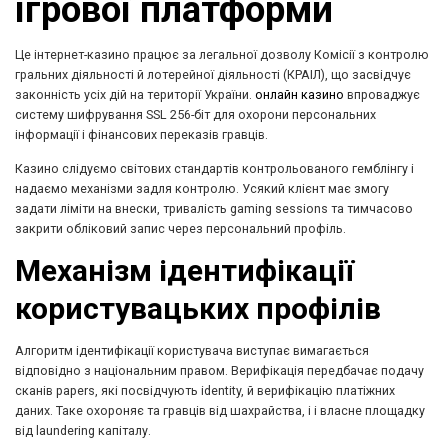
ігрової платформи
Це інтернет-казино працює за легальної дозволу Комісії з контролю
гральних діяльності й лотерейної діяльності (КРАІЛ), що засвідчує
законність усіх дій на території України.
онлайн казино
впроваджує
систему шифрування SSL 256-біт для охорони персональних
інформації і фінансових переказів гравців.
Казино слідуємо світових стандартів контрольованого гемблінгу і
надаємо механізми задля контролю. Усякий клієнт має змогу
задати ліміти на внески, тривалість gaming sessions та тимчасово
закрити обліковий запис через персональний профіль.
Механізм ідентифікації
користувацьких профілів
Алгоритм ідентифікації користувача виступає вимагається
відповідно з національним правом. Верифікація передбачає подачу
сканів papers, які посвідчують identity, й верифікацію платіжних
даних. Таке охороняє та гравців від шахрайства, і і власне площадку
від laundering капіталу.