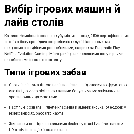
Вибір ігрових машин й
лайв столів
Каталог Чемпіона ігрового клубу містить понад 3500 сертифікованих
слотів з боку провідних розробників галузі. Наша команда
працюємо з подібними розробниками, наприклад Pragmatic Play,
NetEnt, Evolution Gaming, Microgaming та численними популярними
виробниками ігрового контенту.
Типи ігрових забав
Слоти із різноманітною варіативністю — від класичних фруктових
слотів і до video slots з складними бонусними механізмами та
зростаючими джекпотами
Настільні розваги — rulette класична й американська, блекджек у
різних версіях, baccarat, карти
Живе казино — ігри з реальними dealers у стані live time шляхом
HD-стрім із спеціалізованих залів