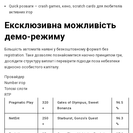
Quick розваги — crash games, кено, scratch cards для любителів
активних ігор
Ексклюзивна можливість
демо-режиму
Більшість автоматів наявні у безкоштовному форматі без
registration. Таке дозволяє познайомитися наочно принципом гри,
дослідити структуру виплат і перевірити підходи поза небезпеки
відносно особистого капіталу.
Провайдер
Number ігор
Топові слоти
RTP
Pragmatic Play
320
Gates of Olympus, Sweet
96.5
+
Bonanza
%
NetEnt
250
Starburst, Gonzo’s Quest
96.3
+
%