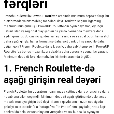
fərqləri
French Roulette ilə PowerUP Roulette
arasında minimum depozit fərqi, bu
platformada yalnız məbləğ məsələsi deyil; roulette seçimi, bgaming
məzmununun quruluşu, PowerUP Roulette-nin oyun qaydaları, oyunçu
üstünlükləri və regional play şərtləri bir yerdə oxunanda mənzərə daha
aydın görünür. Bu casino guides yanaşmasında əsas sual odur: hansı stol
daha aşağı girişlə, hansı format isə daha sərt bankroll nəzarəti ilə daha
uyğun gəlir? French Roulette daha klassik, daha sabit temp verir; PowerUP
Roulette isə bonus mexanikası səbəbilə daha aqressiv ssenarilər yaradır.
Minimum depozit fərqi də məhz bu iki ritmin arasında ölçülür.
1. French Roulette-də
aşağı girişin real dəyəri
French Roulette, bu operatorun canlı masa xəttində daha ənənəvi və daha
hesablana bilən seçimdir. Minimum depozit aşağı görünəndə belə, əsas
məsələ masaya girişin özü deyil, fransız qaydalarının uzun sessiyada
çəkdiyi xalis təsirdir. “La Partage” və “En Prison” kimi qaydalar, hətta kiçik
bankrollda belə, ev üstünlüyünü yumşaldır və sıx büdcə ilə oynayan