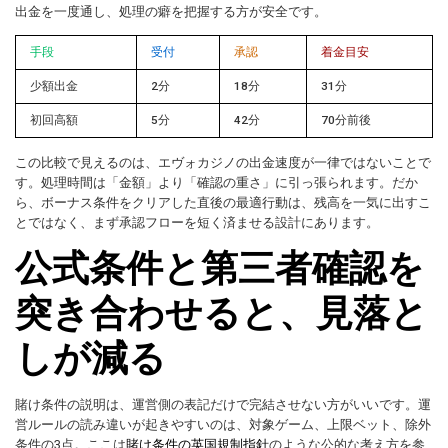
出金を一度通し、処理の癖を把握する方が安全です。
手段
受付
承認
着金目安
少額出金
2分
18分
31分
初回高額
5分
42分
70分前後
この比較で見えるのは、エヴォカジノの出金速度が一律ではないことで
す。処理時間は「金額」より「確認の重さ」に引っ張られます。だか
ら、ボーナス条件をクリアした直後の最適行動は、残高を一気に出すこ
とではなく、まず承認フローを短く済ませる設計にあります。
公式条件と第三者確認を
突き合わせると、見落と
しが減る
賭け条件の説明は、運営側の表記だけで完結させない方がいいです。運
営ルールの読み違いが起きやすいのは、対象ゲーム、上限ベット、除外
条件の3点。ここは
賭け条件の英国規制指針
のような公的な考え方を参