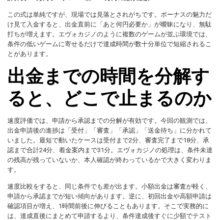
この式は単純ですが、現場では見落とされがちです。ボーナスの魅力だ
け見て入金すると、出金直前に「あと何円必要か」が曖昧になり、無駄
打ちが増えます。エヴォカジノのように複数のゲームが並ぶ環境では、
条件の低いゲームに寄せるだけで達成時間が数十分単位で短縮されるこ
とがあります。
出金までの時間を分解す
ると、どこで止まるのか
速度評価では、申請から承認までの分解が有効です。今回の観測では、
出金申請後の進捗は「受付」「審査」「承認」「送金待ち」に分かれて
いました。最短で動いたケースは受付まで2分、審査完了まで18分、承
認まで合計24分、着金案内まで31分。エヴォカジノの処理は、条件未達
の残高が残っていないか、本人確認が終わっているかで大きく変わりま
す。
速度比較をすると、同じ条件でも差が出ます。小額出金は審査が軽く、
申請から承認までが短い傾向があります。逆に、初回出金や高額申請は
確認項目が増え、1時間前後に伸びることもあります。そこで実務的に
は、達成直後にまとめて申請するより、条件達成後すぐに少額でテスト