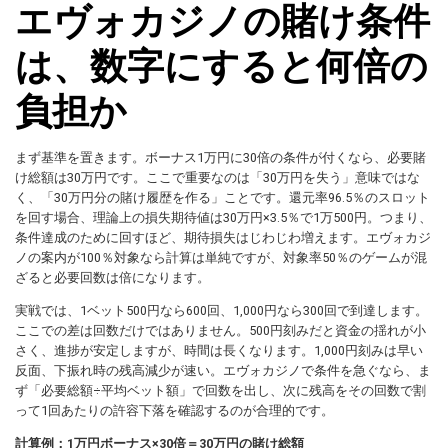
エヴォカジノの賭け条件
は、数字にすると何倍の
負担か
まず基準を置きます。ボーナス1万円に30倍の条件が付くなら、必要賭
け総額は30万円です。ここで重要なのは「30万円を失う」意味ではな
く、「30万円分の賭け履歴を作る」ことです。還元率96.5％のスロット
を回す場合、理論上の損失期待値は30万円×3.5％で1万500円。つまり、
条件達成のために回すほど、期待損失はじわじわ増えます。エヴォカジ
ノの案内が100％対象なら計算は単純ですが、対象率50％のゲームが混
ざると必要回数は倍になります。
実戦では、1ベット500円なら600回、1,000円なら300回で到達します。
ここでの差は回数だけではありません。500円刻みだと資金の揺れが小
さく、進捗が安定しますが、時間は長くなります。1,000円刻みは早い
反面、下振れ時の残高減少が速い。エヴォカジノで条件を急ぐなら、ま
ず「必要総額÷平均ベット額」で回数を出し、次に残高をその回数で割
って1回あたりの許容下落を確認するのが合理的です。
計算例：1万円ボーナス×30倍＝30万円の賭け総額