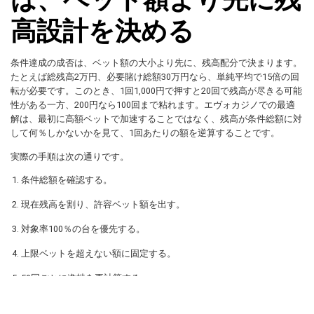
高設計を決める
条件達成の成否は、ベット額の大小より先に、残高配分で決まります。
たとえば総残高2万円、必要賭け総額30万円なら、単純平均で15倍の回
転が必要です。このとき、1回1,000円で押すと20回で残高が尽きる可能
性がある一方、200円なら100回まで粘れます。エヴォカジノでの最適
解は、最初に高額ベットで加速することではなく、残高が条件総額に対
して何％しかないかを見て、1回あたりの額を逆算することです。
実際の手順は次の通りです。
条件総額を確認する。
現在残高を割り、許容ベット額を出す。
対象率100％の台を優先する。
上限ベットを超えない額に固定する。
50回ごとに進捗を再計算する。
この方法だと、感覚ではなく数字で進められます。エヴォカジノのボー