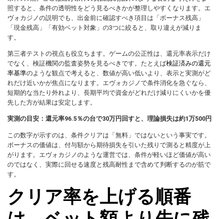
照すると、条件の透明性をどう見るべきかが整理しやすくなります。エ
ヴォカジノの説明でも、出金前に確認すべき項目は「ボーナス残高」
「現金残高」「有効ベット対象」の3つに絞ると、取り違えが減りま
す。
第三者テストの視点も役立ちます。ゲームの公正性は、還元率表示だけ
でなく、検証機関の監査姿勢を見るべきです。たとえば
検証済みの還元
率基準
のような観点で考えると、数値が高い低いより、表示と実測がど
れだけ近いかが焦点になります。エヴォカジノで条件消化を急ぐなら、
短期的な当たり外れより、長期平均で資金がどれだけ減りにくいかを優
先した方が結果は安定します。
実測の目安：還元率96.5％の台で30万円回すと、理論損失は約1万500円
この数字が示すのは、条件クリアは「無料」ではないという事実です。
ボーナスの価値は、付与額から期待損失を引いた残りで測ると精度が上
がります。エヴォカジノのような運営では、条件が軽いほど価値が高い
のではなく、実際に回せる速度と残高耐性まで含めて判断するのが筋で
す。
クリア率を上げる順番
は、ベット額より先に残