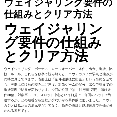
ウェイジャリング要件の
仕組みとクリア方法
ウェイジャリン
グ要件の仕組み
とクリア方法
ウェイジャリング
、ボーナス、ロールオーバー、条件、出金、進捗、比
較、ルール。これらを数字で読み解くと、エヴォカジノの弱点と強みが
同時に見えてきます。表面上は「条件達成後に出金」という単純な話で
も、実際は賭け額の積み上げ速度、対象ゲームの配分、出金申請までの
進捗管理で結果が変わります。今回の検証では、付与額1万円、賭け条
件30倍、対象率100％、スロット中心という前提で、何回のベットで到
達するか、どの順番なら無駄が少ないかを具体的に追いました。エヴォ
カジノは見た目の還元率だけでなく、条件の設計と処理速度で評価が分
かれる運営です。