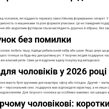
ед чоловіків, які віддають перевагу самостійному формуванню сигарет. У 
сумісність із машинками та різні формати упаковки. Це не гламурний пода
ня або акуратним футляром гільзи виглядають доречно й зібрано, без зай
унок без помилки
оловік любить тишу, підійде рибальський набір або шахи. Якщо цінує щоде
працює точніше за будь-яку декоративну річ. У творчих людей подарунок ча
він власний ритм. Саме це й відрізняє вдалу покупку від випадкової.
для чоловіків у 2026 році
ечі мають бути зручними для квартири, офісу або поїздок. Другий — матері
й — персональний сенс: подарунок має відповідати характеру, а не лише 
задоволенням. Для творчого чоловіка це особливо важливо: він швидко ві
чому чоловікові: коротки