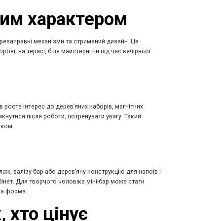
ким характером
ерезаправні механізми та стриманий дизайн. Це
зі, на терасі, біля майстерні чи під час вечірньої
 росте інтерес до дерев’яних наборів, магнітних
кнутися після роботи, потренувати увагу. Такий
иком.
ж, валізу-бар або дерев’яну конструкцію для напоїв і
абінет. Для творчого чоловіка міні-бар може стати
на форма.
, хто цінує