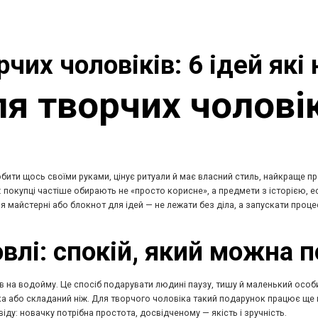
чих чоловіків: 6 ідей які
 творчих чоловікі
ти щось своїми руками, цінує ритуали й має власний стиль, найкраще пра
ує: покупці частіше обирають не «просто корисне», а предмети з історією
 майстерні або блокнот для ідей — не лежати без діла, а запускати проце
овлі: спокій, який можна 
в на водойму. Це спосіб подарувати людині паузу, тишу й маленький особ
жка або складаний ніж. Для творчого чоловіка такий подарунок працює ще 
віду: новачку потрібна простота, досвідченому — якість і зручність.