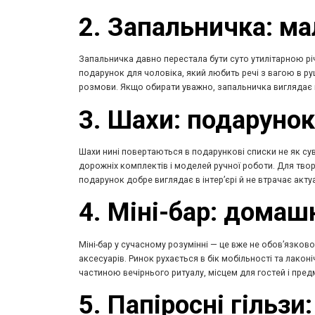
2. Запальничка: м
Запальничка давно перестала бути суто утилітарною річ
подарунок для чоловіка, який любить речі з вагою в руц
розмови. Якщо обирати уважно, запальничка виглядає 
3. Шахи: подарунок
Шахи нині повертаються в подарункові списки не як сув
дорожніх комплектів і моделей ручної роботи. Для твор
подарунок добре виглядає в інтер’єрі й не втрачає акт
4. Міні-бар: домаш
Міні-бар у сучасному розумінні — це вже не обов’язков
аксесуарів. Ринок рухається в бік мобільності та лаконі
частиною вечірнього ритуалу, місцем для гостей і пре
5. Папіросні гільзи