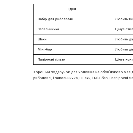
Ідея
Набір для риболовлі
Любить ти
Запальничка
Цінує стил
Шахи
Любить ду
Міні-бар
Любить дім
Папіросні гільзи
Цінує конт
Хороший подарунок для чоловіка не обов’язково має ди
риболовлі, і запальничка, і шахи, і міні-бар, і папірос
Tags:
https://mxm.com.ua/blog/man-world/top-5-oryginalnyh