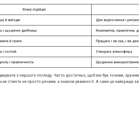
Кому підійде
шу й виїзди
Дає відпочинок і ритуал
ь і щоденні дрібниці
Компактна, практична, 
мати й грати
Працює і як гра, і як де
 і гостей
Створює атмосферу
роль і практичність
Щоденне використання 
вувати з першого погляду. Часто достатньо, щоб він був точним, зручним 
ні гільзи стають не просто речами, а знаком уважності. А саме це найкраще з
-podarunkiv-dlya-cholovikiv/