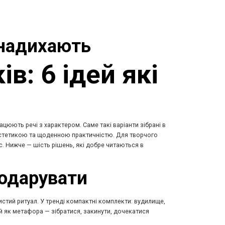
 надихають
в: 6 ідей які
цюють речі з характером. Саме такі варіанти зібрані в
, естетикою та щоденною практичністю. Для творчого
с. Нижче — шість рішень, які добре читаються в
подарувати
истий ритуал. У тренді компактні комплекти: вудилище,
й як метафора — зібратися, закинути, дочекатися