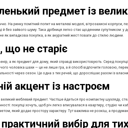
аленький предмет із вели
чю. На ринку помітний попит на металеві моделі, вітрозахисні корпуси, п
і й без зайвого шуму. Така дрібниця легко стає щоденним супутником: у доро
не як випадкова покупка, а як акуратний жест поваги до стилю людини.
, що не старіє
енір, а як предмет для дому, який справді використовують. Серед покупців
чого чоловіка шахи — це не лише гра, а й спосіб відпочити головою, перем
уальності через сезон. Це одна з тих речей, що дорослішає разом із власн
ній акцент із настроєм
о великий меблевий предмет. Частіше йдеться про компактну шухляду, стела
чності: покупці хочуть, щоб річ легко вписувалася в квартиру, студію чи к
дметом, який додає простору характеру. Тут важлива не розкіш, а продума
: практичний вибір для тих