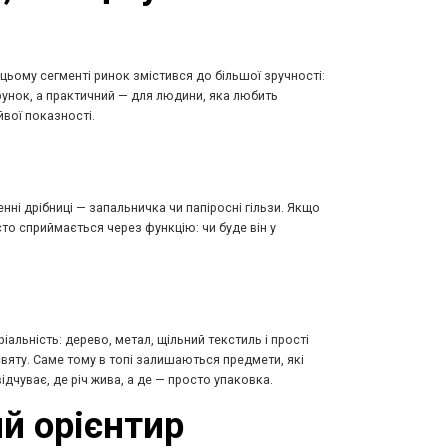
цьому сегменті ринок змістився до більшої зручності:
рунок, а практичний — для людини, яка любить
вої показності.
нні дрібниці — запальничка чи папіросні гільзи. Якщо
сто сприймається через функцію: чи буде він у
альність: дерево, метал, щільний текстиль і прості
святу. Саме тому в топі залишаються предмети, які
дчуває, де річ жива, а де — просто упаковка.
й орієнтир