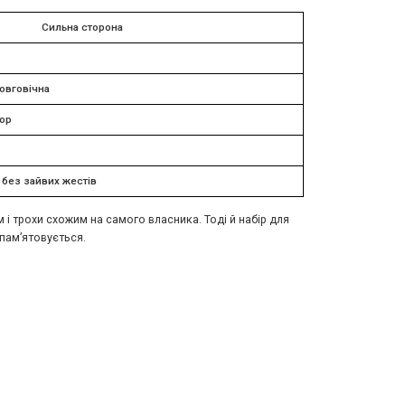
Сильна сторона
довговічна
кор
без зайвих жестів
і трохи схожим на самого власника. Тоді й набір для
апам’ятовується.