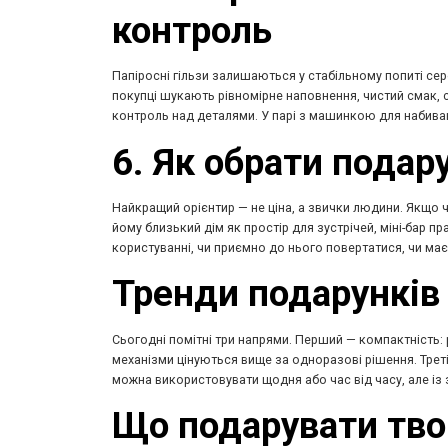
контроль
Папіросні гільзи залишаються у стабільному попиті сер
покупці шукають рівномірне наповнення, чистий смак, 
контроль над деталями. У парі з машинкою для набиван
6. Як обрати подар
Найкращий орієнтир — не ціна, а звички людини. Якщо ч
йому близький дім як простір для зустрічей, міні-бар 
користуванні, чи приємно до нього повертатися, чи має 
Тренди подарунків 
Сьогодні помітні три напрями. Перший — компактність: р
механізми цінуються вище за одноразові рішення. Треті
можна використовувати щодня або час від часу, але із 
Що подарувати твор